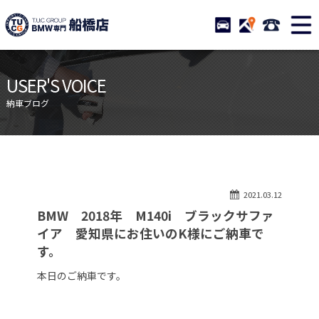
TUCグループ BMW専門 船橋
STOCK
ACCESS
047-460-
ニュース
在庫リスト
USER'S VOICE
目玉車両一覧
店舗紹介
納車ブログ
保証＆サービス
アクセスマップ
全国納車
お問い合わせ
特別作業について
オーダーサービス
2021.03.12
買取無料査定
自動車保険
BMW 2018年 M140i ブラックサファ
TUCとは？
リクルート
イア 愛知県にお住いのK様にご納車で
す。
納車blog
スタッフblog
本日のご納車です。
会社概要