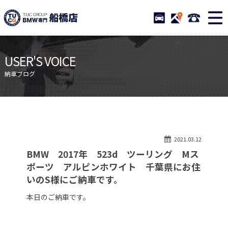
TUCグループ BMW専門 船橋
STOCK
ACCESS
047-460-
ニュース
在庫リスト
USER'S VOICE
目玉車両一覧
店舗紹介
納車ブログ
保証＆サービス
アクセスマップ
全国納車
お問い合わせ
特別作業について
オーダーサービス
2021.03.12
買取無料査定
自動車保険
BMW 2017年 523d ツーリング Mス
TUCとは？
リクルート
ポーツ アルピンホワイト 千葉県にお住
いのS様にご納車です。
納車blog
スタッフblog
本日のご納車です。
会社概要