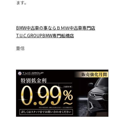
ます。
BMW中古車の事ならＢＭＷ中古車専門店
T.U.C.GROUPBMW専門船橋店
重信