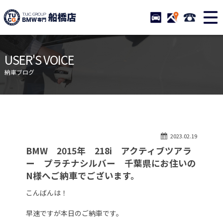
TUCグループ BMW専門 船橋
STOCK
ACCESS
047-460-
ニュース
在庫リスト
USER'S VOICE
目玉車両一覧
店舗紹介
納車ブログ
保証＆サービス
アクセスマップ
全国納車
お問い合わせ
特別作業について
オーダーサービス
2023.02.19
買取無料査定
自動車保険
BMW 2015年 218i アクティブツアラ
TUCとは？
リクルート
ー プラチナシルバー 千葉県にお住いの
N様へご納車でございます。
納車blog
スタッフblog
こんばんは！
会社概要
早速ですが本日のご納車です。