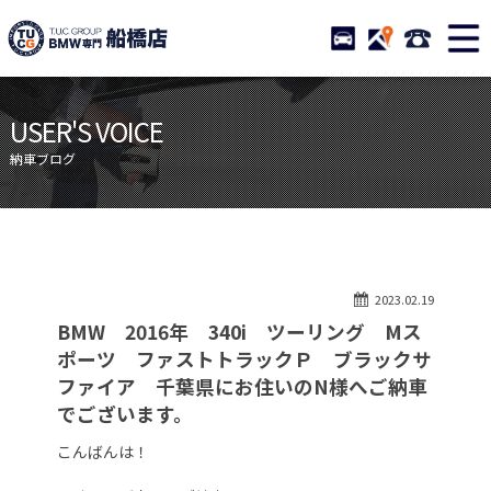
TUCグループ BMW専門 船橋
STOCK
ACCESS
047-460-
ニュース
在庫リスト
USER'S VOICE
目玉車両一覧
店舗紹介
納車ブログ
保証＆サービス
アクセスマップ
全国納車
お問い合わせ
特別作業について
オーダーサービス
2023.02.19
買取無料査定
自動車保険
BMW 2016年 340i ツーリング Mス
TUCとは？
リクルート
ポーツ ファストトラックＰ ブラックサ
ファイア 千葉県にお住いのN様へご納車
納車blog
スタッフblog
でございます。
会社概要
こんばんは！