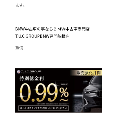
ます。
BMW中古車の事ならＢＭＷ中古車専門店
T.U.C.GROUPBMW専門船橋店
重信