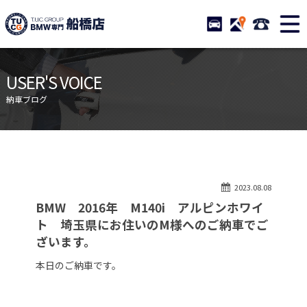
TUCグループ BMW専門 船橋
STOCK
ACCESS
047-460-
ニュース
在庫リスト
USER'S VOICE
目玉車両一覧
店舗紹介
納車ブログ
保証＆サービス
アクセスマップ
全国納車
お問い合わせ
特別作業について
オーダーサービス
2023.08.08
買取無料査定
自動車保険
BMW 2016年 M140i アルピンホワイ
TUCとは？
リクルート
ト 埼玉県にお住いのM様へのご納車でご
ざいます。
納車blog
スタッフblog
本日のご納車です。
会社概要