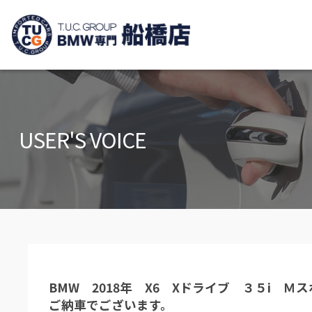
TUCグループ B
ニュース
在庫リ
News and Topics
Stock list
USER'S VOICE
保証＆サービス
アクセ
Warranty and Serivce
Access m
特別作業について
オーダ
Special service
Order serv
TUCとは？
リクル
What's TUC
Recruit
BMW 2018年 X6 Xドライブ ３５i 
会社概要
ご納車でございます。
Company