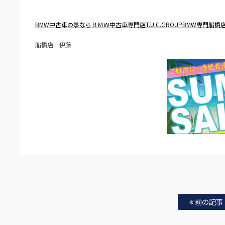
BMW中古車の事ならＢＭＷ中古車専門店T.U.C.GROUPBMW専門船橋
船橋店 伊藤
前の記事