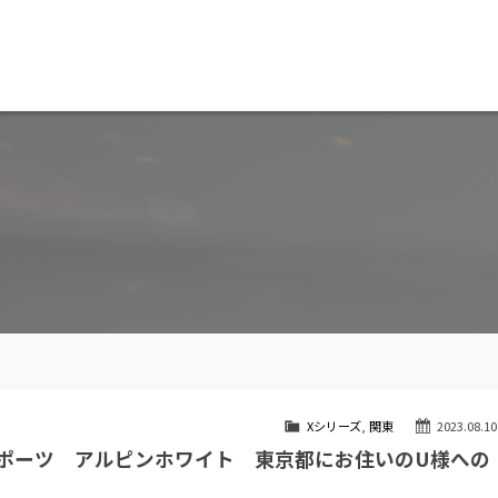
MW専門 船橋店
スト
目玉車両一覧
Features Stock list
スマップ
全国納車
ap
Delivery service
ーサービス
買取無料査定
ice
Trade in
ート
納車blog
User's voice
Xシリーズ
,
関東
2023.08.10
Ｍスポーツ アルピンホワイト 東京都にお住いのU様への