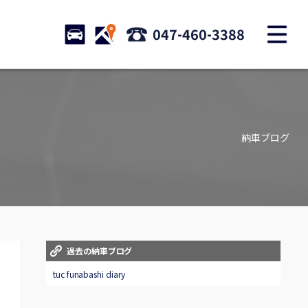
M
STOCK
ACCESS
047-460-3388
店舗紹介
Shop information
納車ブログ
お問い合わせ
Contact us
自動車保険
Car insurance
スタッフblog
過去の納車ブログ
Staff blog
tuc funabashi diary