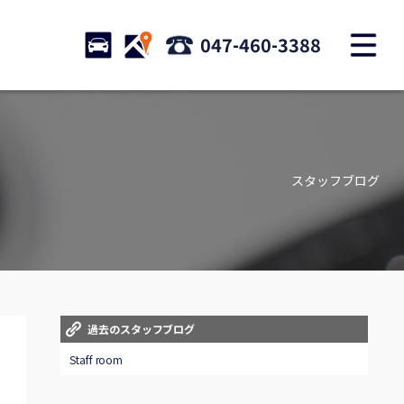
M
STOCK
ACCESS
047-460-3388
店舗紹介
Shop information
スタッフブログ
お問い合わせ
Contact us
自動車保険
Car insurance
スタッフblog
過去のスタッフブログ
Staff blog
Staff room