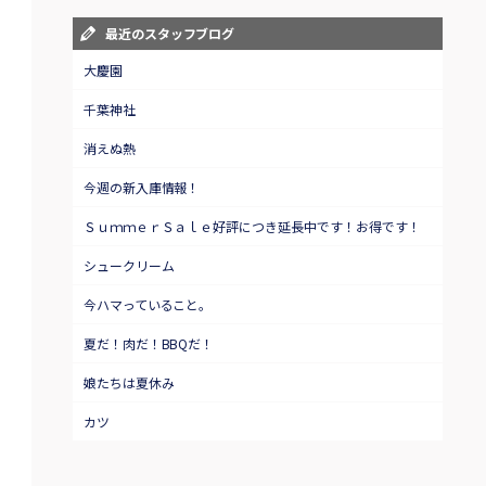
最近のスタッフブログ
大慶園
千葉神社
消えぬ熱
今週の新入庫情報！
ＳｕｍｍｅｒＳａｌｅ好評につき延長中です！お得です！
シュークリーム
今ハマっていること。
夏だ！肉だ！BBQだ！
娘たちは夏休み
カツ