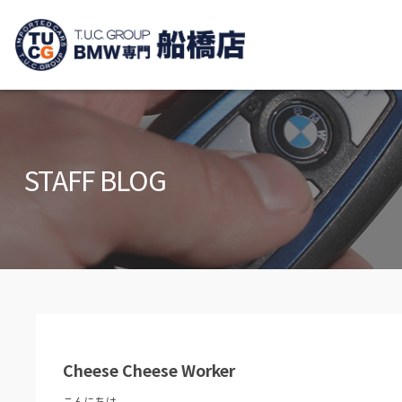
TUCグループ B
ニュース
在庫リ
News and Topics
Stock list
STAFF BLOG
保証＆サービス
アクセ
Warranty and Serivce
Access m
特別作業について
オーダ
Special service
Order serv
TUCとは？
リクル
What's TUC
Recruit
Cheese Cheese Worker
会社概要
Company
こんにちは。