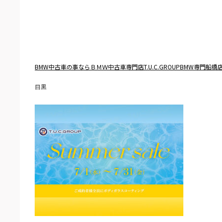
BMW中古車の事ならＢＭＷ中古車専門店T.U.C.GROUPBMW専門船橋
目黒