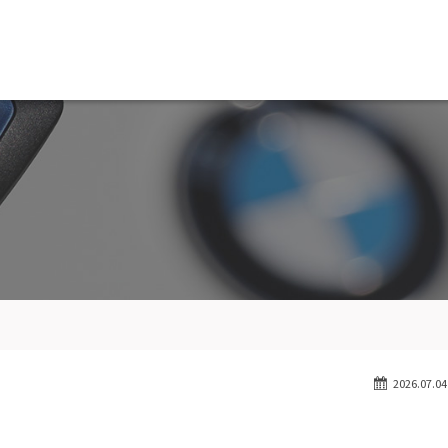
MW専門 船橋店
スト
目玉車両一覧
Features Stock list
スマップ
全国納車
ap
Delivery service
ーサービス
買取無料査定
ice
Trade in
ート
納車blog
User's voice
2026.07.04