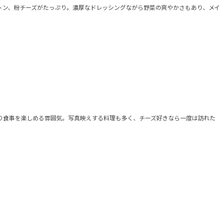
トン、粉チーズがたっぷり。濃厚なドレッシングながら野菜の爽やかさもあり、メイ
り食事を楽しめる雰囲気。写真映えする料理も多く、チーズ好きなら一度は訪れた