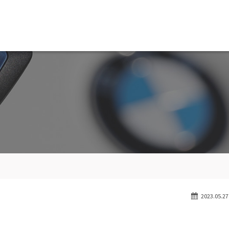
MW専門 船橋店
スト
目玉車両一覧
Features Stock list
スマップ
全国納車
ap
Delivery service
ーサービス
買取無料査定
ice
Trade in
ート
納車blog
User's voice
2023.05.27