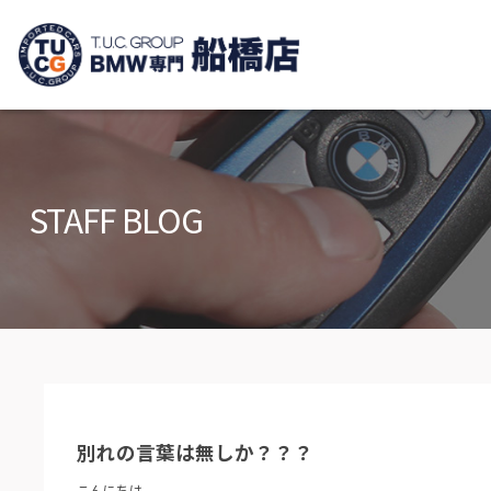
TUCグループ B
ニュース
在庫リ
News and Topics
Stock list
STAFF BLOG
保証＆サービス
アクセ
Warranty and Serivce
Access m
特別作業について
オーダ
Special service
Order serv
TUCとは？
リクル
What's TUC
Recruit
別れの言葉は無しか？？？
会社概要
Company
こんにちは