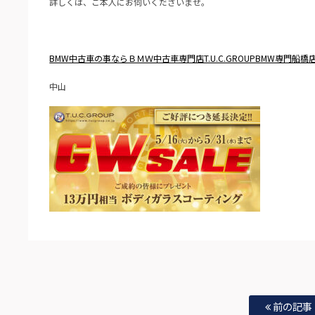
詳しくは、ご本人にお伺いくださいませ。
BMW中古車の事ならＢＭＷ中古車専門店T.U.C.GROUPB
MW専門船橋
中山
前の記事