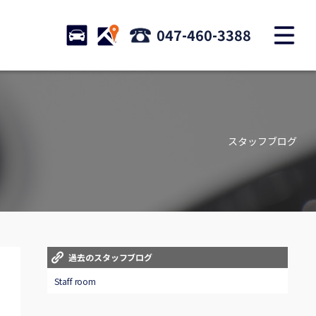
M
STOCK
ACCESS
047-460-3388
店舗紹介
Shop information
スタッフブログ
お問い合わせ
Contact us
自動車保険
Car insurance
スタッフblog
過去のスタッフブログ
Staff blog
Staff room