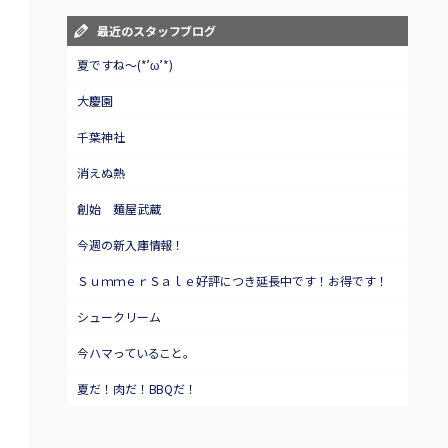
最近のスタッフブログ
夏ですね～(*’ω’*)
大慶園
千葉神社
消えぬ熱
創始 麺屋武蔵
今週の新入庫情報！
ＳｕｍｍｅｒＳａｌｅ好評につき延長中です！お得です！
シュークリーム
今ハマっていること。
夏だ！肉だ！BBQだ！