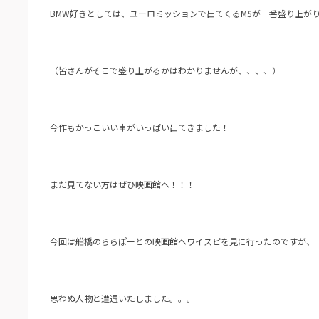
BMW好きとしては、ユーロミッションで出てくるM5が一番盛り上がり
（皆さんがそこで盛り上がるかはわかりませんが、、、、）
今作もかっこいい車がいっぱい出てきました！
まだ見てない方はぜひ映画館へ！！！
今回は船橋のららぽーとの映画館へワイスピを見に行ったのですが、
思わぬ人物と遭遇いたしました。。。