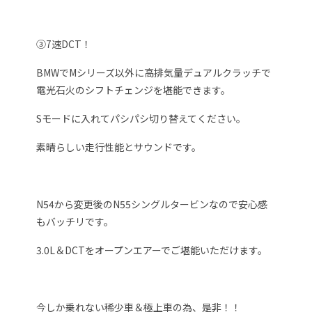
③7速DCT！
BMWでMシリーズ以外に高排気量デュアルクラッチで
電光石火のシフトチェンジを堪能できます。
Sモードに入れてパシパシ切り替えてください。
素晴らしい走行性能とサウンドです。
N54から変更後のN55シングルタービンなので安心感
もバッチリです。
3.0L＆DCTをオープンエアーでご堪能いただけます。
今しか乗れない稀少車＆極上車の為、是非！！