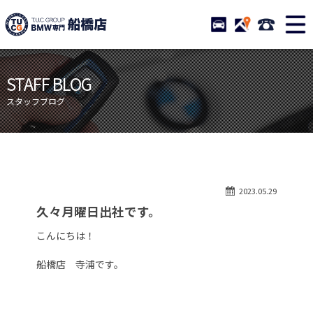
TUCグループ BMW専門 船橋
STOCK
ACCESS
047-460-
ニュース
在庫リスト
STAFF BLOG
目玉車両一覧
店舗紹介
スタッフブログ
保証＆サービス
アクセスマップ
全国納車
お問い合わせ
特別作業について
オーダーサービス
2023.05.29
買取無料査定
自動車保険
久々月曜日出社です。
TUCとは？
リクルート
こんにちは！
納車blog
スタッフblog
船橋店 寺浦です。
会社概要